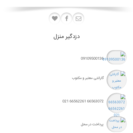
دزدگیر منزل
09109500136
گارانتی معتبر و مکتوب
66563072 66562261 021
پرداخت در محل