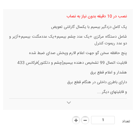
نصب در 10 دقیقه بدون نیاز به نصاب
پک کامل دزدگیر بیسیم با یکسال گارانتی تعویض
شامل دستگاه مرکزی +یک عدد چشم بیسیم+یک عددمگنت بیسیم+آژیر و
دو عدد ریموت کنترل
پنج حافظه سخن گو جهت اعلام الارم وپخش صدای ضبط شده
قابلیت اتصال 99 تشخیص دهنده بیسیم(چشم و دتکتور)فرکانس 433
هشدار و اعلام قطع برق
دارای باطری داخلی در هنگام قطع برق
و قابلیتهای دیگر....
تعداد